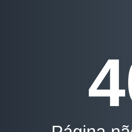
4
Página nã