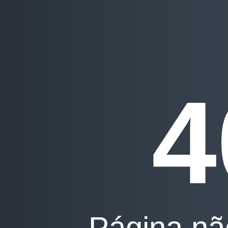
4
Página nã