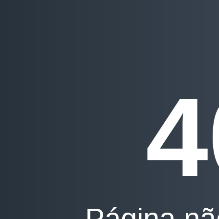
4
Página nã