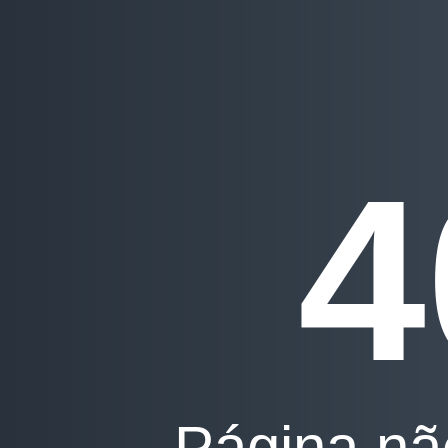
4
Página nã