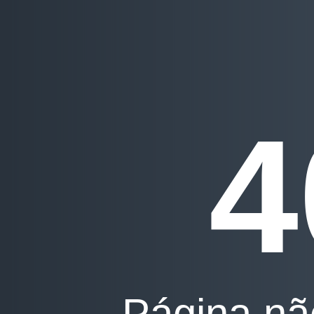
4
Página nã