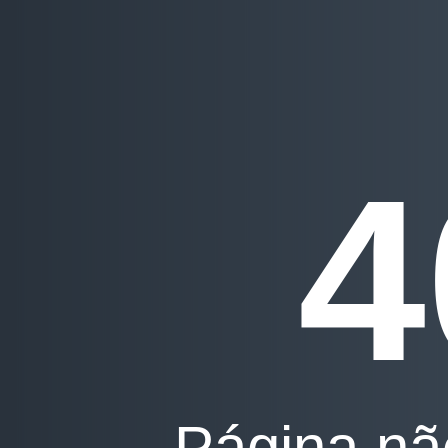
4
Página nã