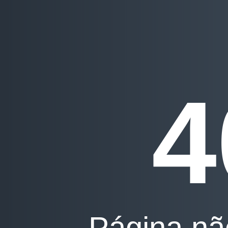
4
Página nã