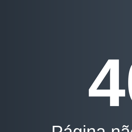
4
Página nã