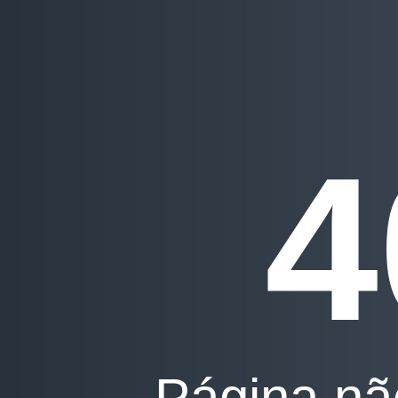
4
Página nã