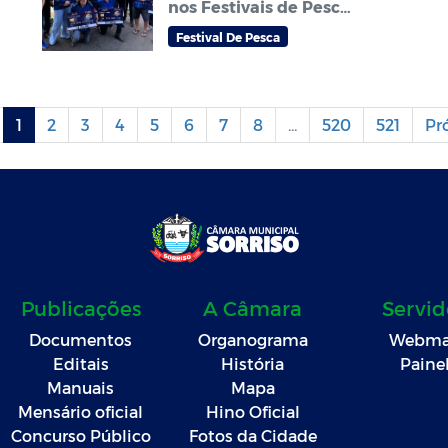
nos Festivais de Pesca
Amador que abrem
Festival De Pesca
temporada do
tradicional Festival de
pesca Zé Aragão em
Sorriso
1
2
3
4
5
6
7
8
...
520
521
Pr
Publicações
A Câmara
Servid
Documentos
Organograma
Webma
Editais
História
Paine
Manuais
Mapa
Mensário oficial
Hino Oficial
Concurso Público
Fotos da Cidade