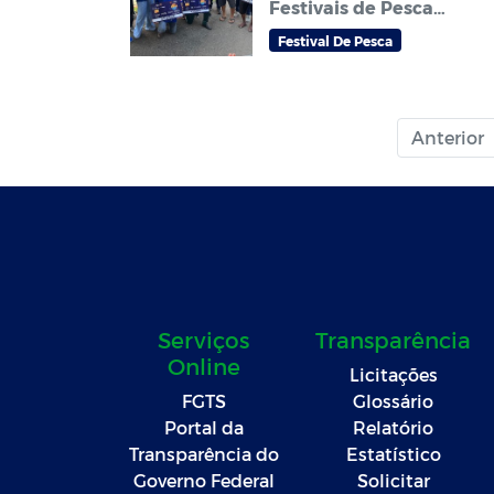
Festivais de Pesca
Amador que abrem
Festival De Pesca
temporada do
tradicional Festival de
pesca Zé Aragão em
Sorriso
Anterior
Serviços
Transparência
Online
Licitações
FGTS
Glossário
Portal da
Relatório
Transparência do
Estatístico
Governo Federal
Solicitar