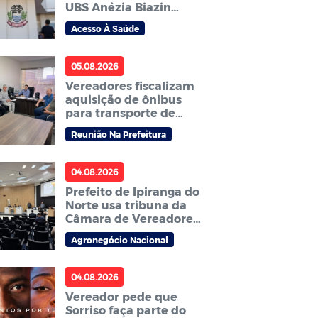
UBS Anézia Biazin
Sichieri é indicada por
Acesso À Saúde
vereador
05.08.2026
Vereadores fiscalizam
aquisição de ônibus
para transporte de
pacientes e cobram
Reunião Na Prefeitura
agilidade no processo
04.08.2026
Prefeito de Ipiranga do
Norte usa tribuna da
Câmara de Vereadores
para anunciar
Agronegócio Nacional
Abertura Nacional do
Plantio da Soja
2026/27
04.08.2026
Vereador pede que
Sorriso faça parte do