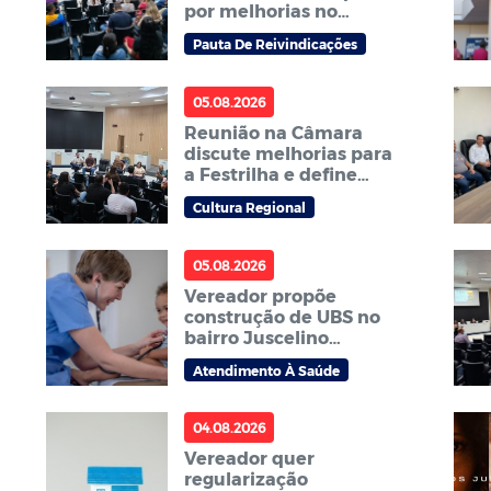
por melhorias no
transporte escolar e na
Pauta De Reivindicações
carga horária dos ACS
e ACE
05.08.2026
Reunião na Câmara
discute melhorias para
a Festrilha e define
comissão para o
Cultura Regional
próximo ano
05.08.2026
Vereador propõe
construção de UBS no
bairro Juscelino
Kubitschek
Atendimento À Saúde
04.08.2026
Vereador quer
regularização