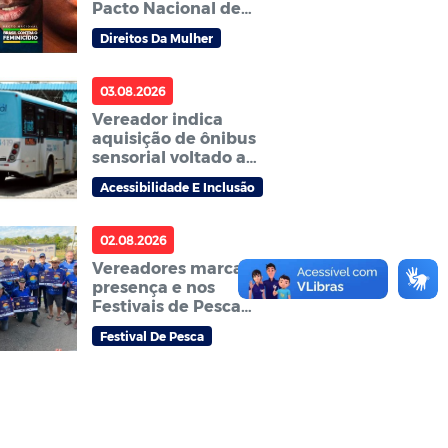
Pacto Nacional de
Prevenção aos
Direitos Da Mulher
Feminicídios
03.08.2026
Vereador indica
aquisição de ônibus
sensorial voltado a
pessoas
Acessibilidade E Inclusão
neurodivergentes
02.08.2026
Vereadores marcam
presença e nos
Festivais de Pesca
Amador que abrem
Festival De Pesca
temporada do
tradicional Festival de
pesca Zé Aragão em
Sorriso