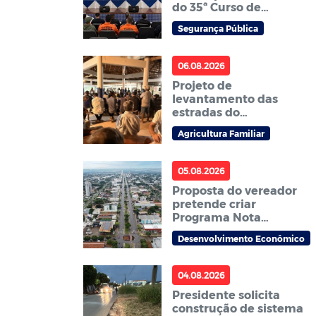
do 35ª Curso de
Formação de Soldados
Segurança Pública
da PM
06.08.2026
Projeto de
levantamento das
estradas do
Assentamento Jonas
Agricultura Familiar
Pinheiro é
apresentado à
comunidade em
05.08.2026
reunião
Proposta do vereador
pretende criar
Programa Nota
Premiada com
Desenvolvimento Econômico
premiação para
consumidores em
Sorriso
04.08.2026
Presidente solicita
construção de sistema