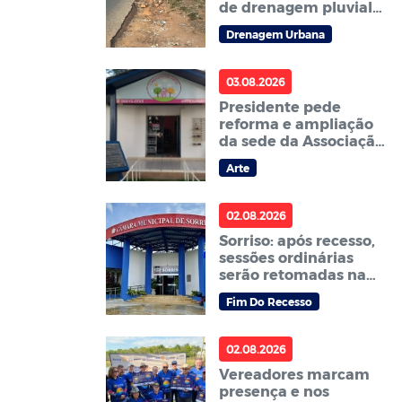
de drenagem pluvial
no terreno baldio
Drenagem Urbana
localizado ao lado da
Faculdade Fasipe
03.08.2026
Presidente pede
reforma e ampliação
da sede da Associação
Cantinho da Arte de
Arte
Sorriso – ACAS
02.08.2026
Sorriso: após recesso,
sessões ordinárias
serão retomadas na
segunda, 3
Fim Do Recesso
02.08.2026
Vereadores marcam
presença e nos