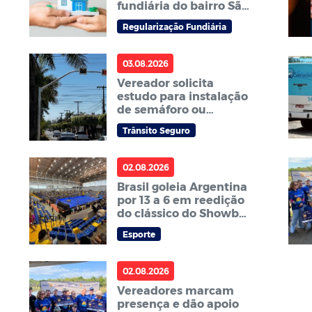
fundiária do bairro São
Mateus
Regularização Fundiária
03.08.2026
Vereador solicita
estudo para instalação
de semáforo ou
redutor de velocidade
Trânsito Seguro
na avenida Curitiba no
bairro Centro Sul
02.08.2026
Brasil goleia Argentina
por 13 a 6 em reedição
do clássico do Showbol
na Arena Sorriso
Esporte
02.08.2026
Vereadores marcam
presença e dão apoio