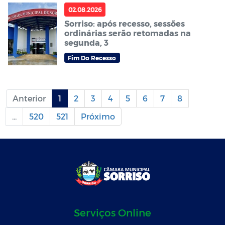
02.08.2026
Sorriso: após recesso, sessões
ordinárias serão retomadas na
segunda, 3
Fim Do Recesso
Anterior
1
2
3
4
5
6
7
8
...
520
521
Próximo
Serviços Online