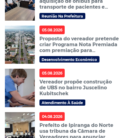
aquisição de ônibus para
transporte de pacientes e
cobram agilidade no processo
Reunião Na Prefeitura
05.08.2026
Proposta do vereador pretende
criar Programa Nota Premiada
com premiação para
consumidores em Sorriso
Desenvolvimento Econômico
05.08.2026
Vereador propõe construção
de UBS no bairro Juscelino
Kubitschek
Atendimento À Saúde
04.08.2026
Prefeito de Ipiranga do Norte
usa tribuna da Câmara de
Vereadores para anunciar