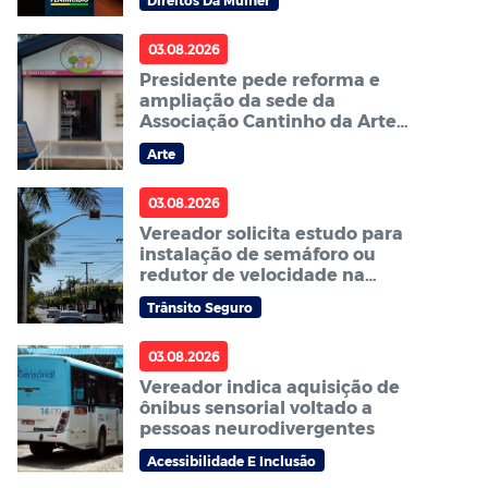
Direitos Da Mulher
03.08.2026
Presidente pede reforma e
ampliação da sede da
Associação Cantinho da Arte
de Sorriso – ACAS
Arte
03.08.2026
Vereador solicita estudo para
instalação de semáforo ou
redutor de velocidade na
avenida Curitiba no bairro
Trânsito Seguro
Centro Sul
03.08.2026
Vereador indica aquisição de
ônibus sensorial voltado a
pessoas neurodivergentes
Acessibilidade E Inclusão