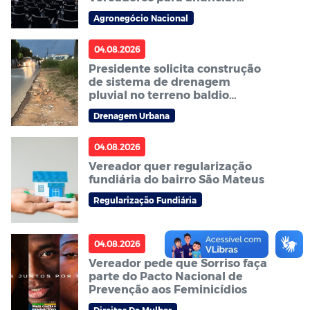
Abertura Nacional do Plantio
Agronegócio Nacional
da Soja 2026/27
04.08.2026
Presidente solicita construção
de sistema de drenagem
pluvial no terreno baldio
localizado ao lado da
Drenagem Urbana
Faculdade Fasipe
04.08.2026
Vereador quer regularização
fundiária do bairro São Mateus
Regularização Fundiária
04.08.2026
Vereador pede que Sorriso faça
parte do Pacto Nacional de
Prevenção aos Feminicídios