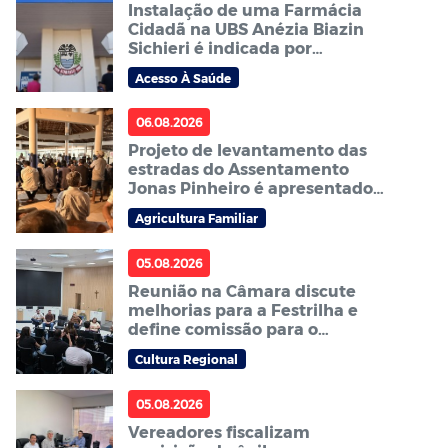
Instalação de uma Farmácia
Cidadã na UBS Anézia Biazin
Sichieri é indicada por
vereador
Acesso À Saúde
06.08.2026
Projeto de levantamento das
estradas do Assentamento
Jonas Pinheiro é apresentado à
comunidade em reunião
Agricultura Familiar
05.08.2026
Reunião na Câmara discute
melhorias para a Festrilha e
define comissão para o
próximo ano
Cultura Regional
05.08.2026
Vereadores fiscalizam