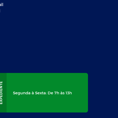
il
l
Segunda à Sexta: De 7h às 13h