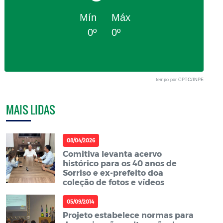
Mín
Máx
0º
0º
tempo por CPTC/INPE
MAIS LIDAS
08/04/2026
Comitiva levanta acervo
histórico para os 40 anos de
Sorriso e ex-prefeito doa
coleção de fotos e vídeos
05/09/2014
Projeto estabelece normas para