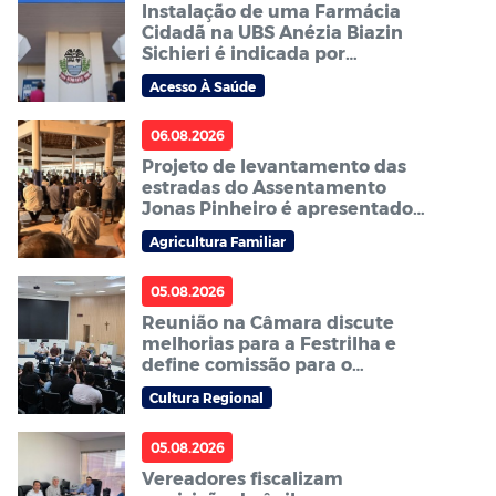
Instalação de uma Farmácia
Cidadã na UBS Anézia Biazin
Sichieri é indicada por
vereador
Acesso À Saúde
06.08.2026
Projeto de levantamento das
estradas do Assentamento
Jonas Pinheiro é apresentado à
comunidade em reunião
Agricultura Familiar
05.08.2026
Reunião na Câmara discute
melhorias para a Festrilha e
define comissão para o
próximo ano
Cultura Regional
05.08.2026
Vereadores fiscalizam