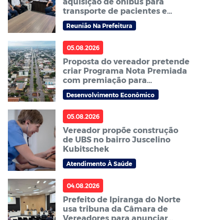
aquisição de ônibus para
transporte de pacientes e
cobram agilidade no processo
Reunião Na Prefeitura
05.08.2026
Proposta do vereador pretende
criar Programa Nota Premiada
com premiação para
consumidores em Sorriso
Desenvolvimento Econômico
05.08.2026
Vereador propõe construção
de UBS no bairro Juscelino
Kubitschek
Atendimento À Saúde
04.08.2026
Prefeito de Ipiranga do Norte
usa tribuna da Câmara de
Vereadores para anunciar