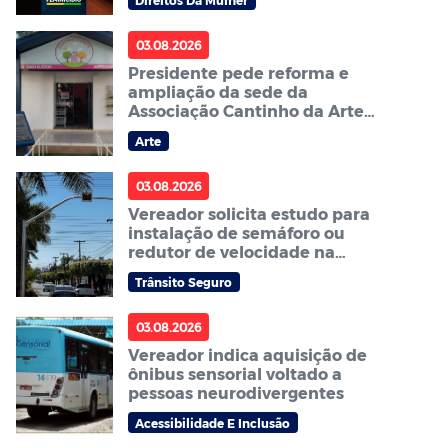
Direitos Da Mulher
03.08.2026
Presidente pede reforma e
ampliação da sede da
Associação Cantinho da Arte
de Sorriso – ACAS
Arte
03.08.2026
Vereador solicita estudo para
instalação de semáforo ou
redutor de velocidade na
avenida Curitiba no bairro
Trânsito Seguro
Centro Sul
03.08.2026
Vereador indica aquisição de
ônibus sensorial voltado a
pessoas neurodivergentes
Acessibilidade E Inclusão