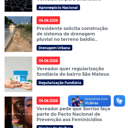
Abertura Nacional do Plantio
Agronegócio Nacional
da Soja 2026/27
04.08.2026
Presidente solicita construção
de sistema de drenagem
pluvial no terreno baldio
localizado ao lado da
Drenagem Urbana
Faculdade Fasipe
04.08.2026
Vereador quer regularização
fundiária do bairro São Mateus
Regularização Fundiária
04.08.2026
Vereador pede que Sorriso faça
parte do Pacto Nacional de
Prevenção aos Feminicídios