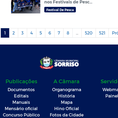
nos Festivais de Pesca
Amador que abrem
Festival De Pesca
temporada do
tradicional Festival de
pesca Zé Aragão em
Sorriso
1
2
3
4
5
6
7
8
...
520
521
Pr
Publicações
A Câmara
Servid
Documentos
Organograma
Webma
Editais
História
Paine
Manuais
Mapa
Mensário oficial
Hino Oficial
Concurso Público
Fotos da Cidade