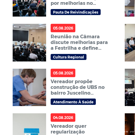
por melhorias no
transporte escolar e na
Pauta De Reivindicações
carga horária dos ACS
e ACE
05.08.2026
Reunião na Câmara
discute melhorias para
a Festrilha e define
comissão para o
Cultura Regional
próximo ano
05.08.2026
Vereador propõe
construção de UBS no
bairro Juscelino
Kubitschek
Atendimento À Saúde
04.08.2026
Vereador quer
regularização