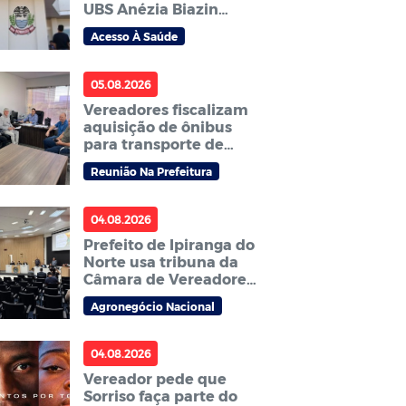
UBS Anézia Biazin
Sichieri é indicada por
Acesso À Saúde
vereador
05.08.2026
Vereadores fiscalizam
aquisição de ônibus
para transporte de
pacientes e cobram
Reunião Na Prefeitura
agilidade no processo
04.08.2026
Prefeito de Ipiranga do
Norte usa tribuna da
Câmara de Vereadores
para anunciar
Agronegócio Nacional
Abertura Nacional do
Plantio da Soja
2026/27
04.08.2026
Vereador pede que
Sorriso faça parte do