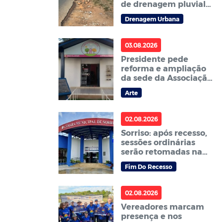
de drenagem pluvial
no terreno baldio
Drenagem Urbana
localizado ao lado da
Faculdade Fasipe
03.08.2026
Presidente pede
reforma e ampliação
da sede da Associação
Cantinho da Arte de
Arte
Sorriso – ACAS
02.08.2026
Sorriso: após recesso,
sessões ordinárias
serão retomadas na
segunda, 3
Fim Do Recesso
02.08.2026
Vereadores marcam
presença e nos