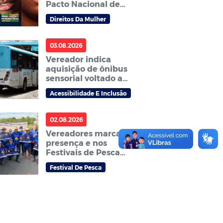
Pacto Nacional de
Prevenção aos
Direitos Da Mulher
Feminicídios
03.08.2026
Vereador indica
aquisição de ônibus
sensorial voltado a
pessoas
Acessibilidade E Inclusão
neurodivergentes
02.08.2026
Vereadores marcam
presença e nos
Festivais de Pesca
Amador que abrem
Festival De Pesca
temporada do
tradicional Festival de
pesca Zé Aragão em
Sorriso