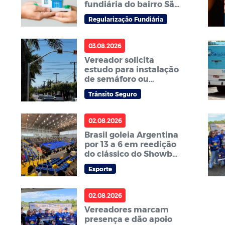
fundiária do bairro São
Mateus
Regularização Fundiária
03.08.2026
Vereador solicita
estudo para instalação
de semáforo ou
redutor de velocidade
Trânsito Seguro
na avenida Curitiba no
bairro Centro Sul
02.08.2026
Brasil goleia Argentina
por 13 a 6 em reedição
do clássico do Showbol
na Arena Sorriso
Esporte
02.08.2026
Vereadores marcam
presença e dão apoio