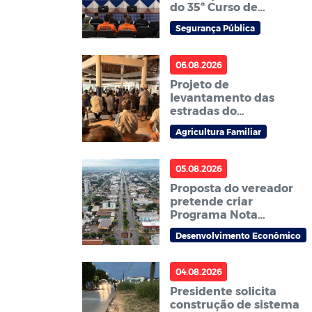
do 35ª Curso de
Formação de Soldados
Segurança Pública
da PM
06.08.2026
Projeto de
levantamento das
estradas do
Assentamento Jonas
Agricultura Familiar
Pinheiro é
apresentado à
comunidade em
05.08.2026
reunião
Proposta do vereador
pretende criar
Programa Nota
Premiada com
Desenvolvimento Econômico
premiação para
consumidores em
Sorriso
04.08.2026
Presidente solicita
construção de sistema