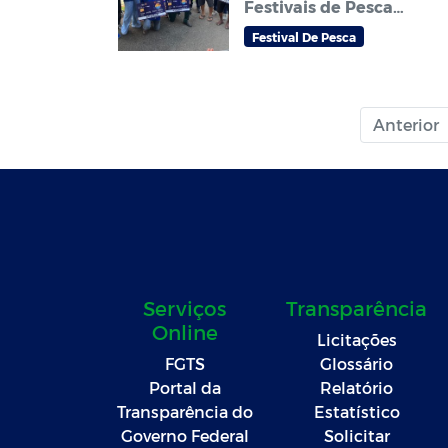
Festivais de Pesca
Amador que abrem
Festival De Pesca
temporada do
tradicional Festival de
pesca Zé Aragão em
Sorriso
Anterior
Serviços
Transparência
Online
Licitações
FGTS
Glossário
Portal da
Relatório
Transparência do
Estatístico
Governo Federal
Solicitar