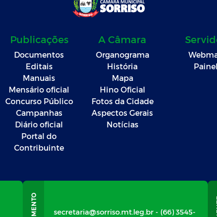
Publicações
A Câmara
Servid
Documentos
Organograma
Webma
Editais
História
Paine
Manuais
Mapa
Mensário oficial
Hino Oficial
Concurso Público
Fotos da Cidade
Campanhas
Aspectos Gerais
Diário oficial
Notícias
Portal do
Contribuinte
secretaria@sorriso.mt.leg.br - (66) 3545-