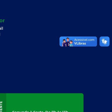
or
il
l
Segunda à Sexta: De 7h às 13h