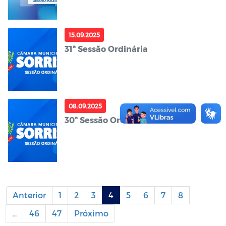
15.09.2025
31ª Sessão Ordinária
08.09.2025
30ª Sessão Ordinária
Anterior
1
2
3
4
5
6
7
8
...
46
47
Próximo