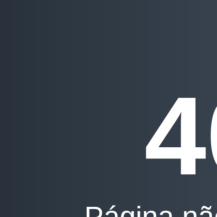
4
Página nã