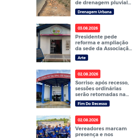
de drenagem pluvial
no terreno baldio
Drenagem Urbana
localizado ao lado da
Faculdade Fasipe
03.08.2026
Presidente pede
reforma e ampliação
da sede da Associação
Cantinho da Arte de
Arte
Sorriso – ACAS
02.08.2026
Sorriso: após recesso,
sessões ordinárias
serão retomadas na
segunda, 3
Fim Do Recesso
02.08.2026
Vereadores marcam
presença e nos