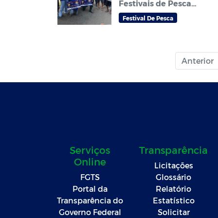
Festivais de Pesca
Amador que abrem
Festival De Pesca
temporada do
tradicional Festival de
pesca Zé Aragão em
Sorriso
Anterior
Serviços
Transparência
Online
Licitações
FGTS
Glossário
Portal da
Relatório
Transparência do
Estatístico
Governo Federal
Solicitar