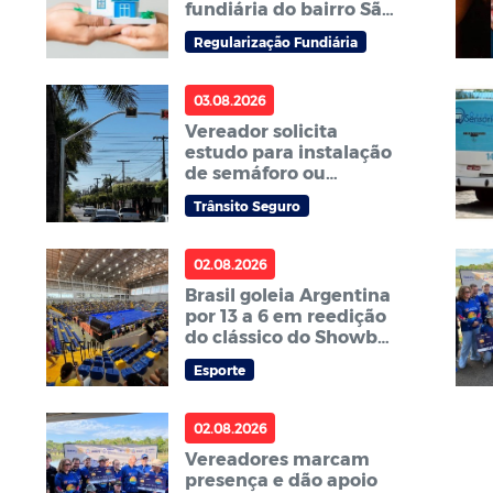
fundiária do bairro São
Mateus
Regularização Fundiária
03.08.2026
Vereador solicita
estudo para instalação
de semáforo ou
redutor de velocidade
Trânsito Seguro
na avenida Curitiba no
bairro Centro Sul
02.08.2026
Brasil goleia Argentina
por 13 a 6 em reedição
do clássico do Showbol
na Arena Sorriso
Esporte
02.08.2026
Vereadores marcam
presença e dão apoio