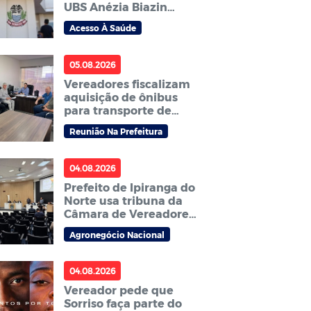
UBS Anézia Biazin
Sichieri é indicada por
Acesso À Saúde
vereador
05.08.2026
Vereadores fiscalizam
aquisição de ônibus
para transporte de
pacientes e cobram
Reunião Na Prefeitura
agilidade no processo
04.08.2026
Prefeito de Ipiranga do
Norte usa tribuna da
Câmara de Vereadores
para anunciar
Agronegócio Nacional
Abertura Nacional do
Plantio da Soja
2026/27
04.08.2026
Vereador pede que
Sorriso faça parte do