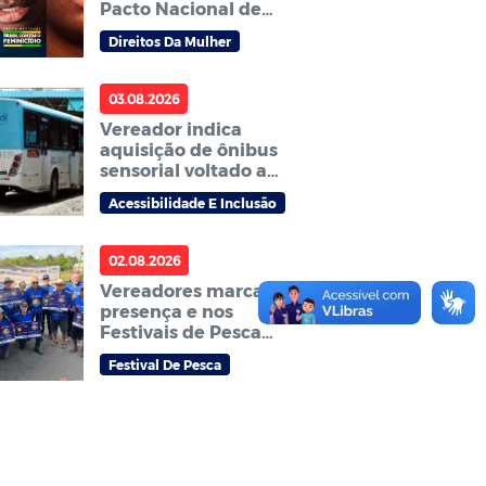
Pacto Nacional de
Prevenção aos
Direitos Da Mulher
Feminicídios
03.08.2026
Vereador indica
aquisição de ônibus
sensorial voltado a
pessoas
Acessibilidade E Inclusão
neurodivergentes
02.08.2026
Vereadores marcam
presença e nos
Festivais de Pesca
Amador que abrem
Festival De Pesca
temporada do
tradicional Festival de
pesca Zé Aragão em
Sorriso