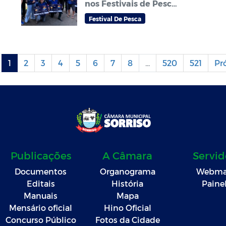
nos Festivais de Pesca
Amador que abrem
Festival De Pesca
temporada do
tradicional Festival de
pesca Zé Aragão em
Sorriso
1
2
3
4
5
6
7
8
...
520
521
Pr
Publicações
A Câmara
Servid
Documentos
Organograma
Webma
Editais
História
Paine
Manuais
Mapa
Mensário oficial
Hino Oficial
Concurso Público
Fotos da Cidade