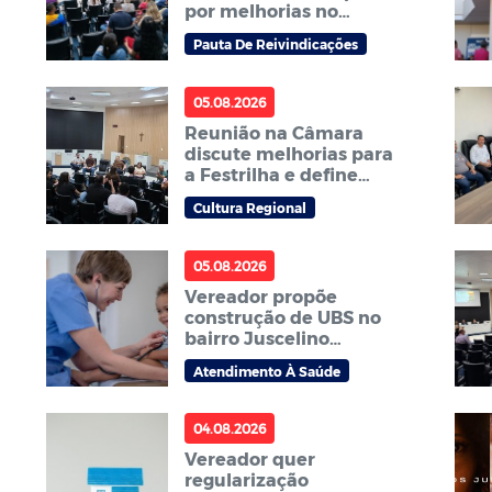
por melhorias no
transporte escolar e na
Pauta De Reivindicações
carga horária dos ACS
e ACE
05.08.2026
Reunião na Câmara
discute melhorias para
a Festrilha e define
comissão para o
Cultura Regional
próximo ano
05.08.2026
Vereador propõe
construção de UBS no
bairro Juscelino
Kubitschek
Atendimento À Saúde
04.08.2026
Vereador quer
regularização