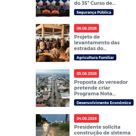
do 35ª Curso de
Formação de Soldados
Segurança Pública
da PM
06.08.2026
Projeto de
levantamento das
estradas do
Assentamento Jonas
Agricultura Familiar
Pinheiro é
apresentado à
comunidade em
05.08.2026
reunião
Proposta do vereador
pretende criar
Programa Nota
Premiada com
Desenvolvimento Econômico
premiação para
consumidores em
Sorriso
04.08.2026
Presidente solicita
construção de sistema