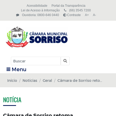
Acessibilidade
Portal da Transparência
Lei de Acesso à Informação
(66) 3545 7200
Ouvidoria: 0800-646 0440
Contraste
A+
A-
Menu
Início
Notícias
Geral
Câmara de Sorriso retoma atendimento ao público
NOTÍCIA
Câmara de Sorriso retoma