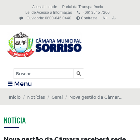
Acessibilidade
Portal da Transparência
Lei de Acesso à Informação
(66) 3545 7200
Ouvidoria: 0800-646 0440
Contraste
A+
A-
Menu
Início
Notícias
Geral
Nova gestão da Câmara receberá sede do Legislativo reformada
NOTÍCIA
Nova gestão da Câmara receberá sede