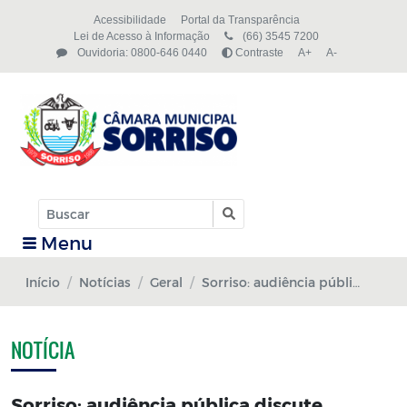
Acessibilidade
Portal da Transparência
Lei de Acesso à Informação
(66) 3545 7200
Ouvidoria: 0800-646 0440
Contraste
A+
A-
Menu
Início
Notícias
Geral
Sorriso: audiência pública discute LDO; orçamento previsto para 2019 é de R$ 350 milhões
NOTÍCIA
Sorriso: audiência pública discute