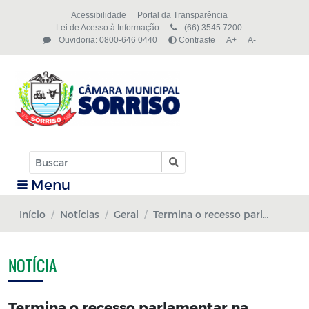
Acessibilidade
Portal da Transparência
Lei de Acesso à Informação
(66) 3545 7200
Ouvidoria: 0800-646 0440
Contraste
A+
A-
Menu
Início
Notícias
Geral
Termina o recesso parlamentar na Câmara de Sorriso; próxima sessão será na terça
NOTÍCIA
Termina o recesso parlamentar na