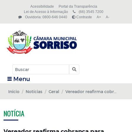
Acessibilidade
Portal da Transparência
Lei de Acesso à Informação
(66) 3545 7200
Ouvidoria: 0800-646 0440
Contraste
A+
A-
Menu
Início
Notícias
Geral
Vereador reafirma cobrança para reforma da quadra de areia de Boa Esperança
NOTÍCIA
Vereador reafirma cobrança para