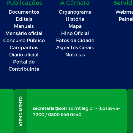
Publicações
A Câmara
Servid
Documentos
Organograma
Webma
Editais
História
Paine
Manuais
Mapa
Mensário oficial
Hino Oficial
Concurso Público
Fotos da Cidade
Campanhas
Aspectos Gerais
Diário oficial
Notícias
Portal do
Contribuinte
secretaria@sorriso.mt.leg.br - (66) 3545-
7200 / 0800 646 0440