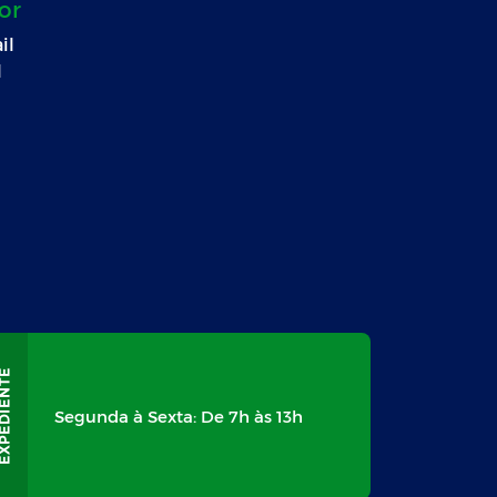
or
il
l
Segunda à Sexta: De 7h às 13h