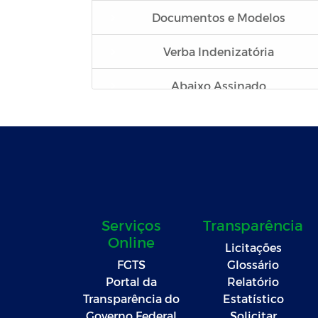
Documentos e Modelos
Verba Indenizatória
Abaixo Assinado
Avisos de Dispensa de Licitação
Planejamento Orçamentário
Serviços de Publicidade
Prestação de Contas - LRF (RREO
Serviços
Transparência
e RGF)
Online
Licitações
FGTS
Glossário
Balancetes Mensais
Portal da
Relatório
Transparência do
Estatístico
Demonstrações Contábeis e
Governo Federal
Solicitar
Contas Anuais de Gestão