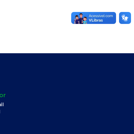
or
il
l