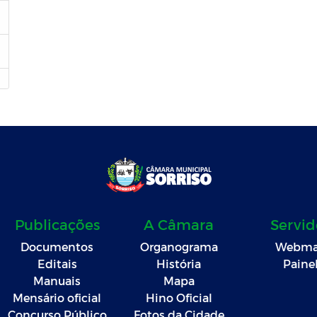
Publicações
A Câmara
Servid
Documentos
Organograma
Webma
Editais
História
Paine
Manuais
Mapa
Mensário oficial
Hino Oficial
Concurso Público
Fotos da Cidade