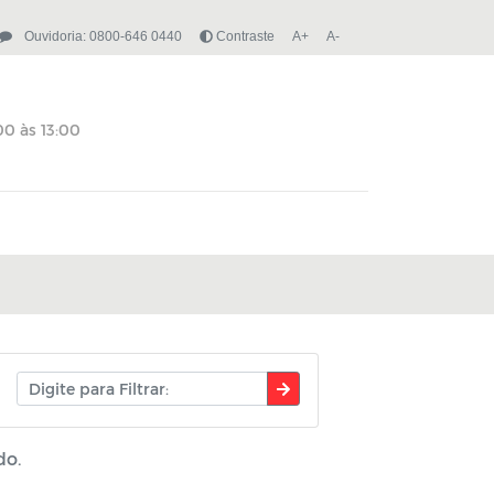
Ouvidoria: 0800-646 0440
Contraste
A+
A-
do.