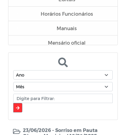
Horários Funcionários
Manuais
Mensário oficial
Concurso Público
Campanhas
Diário oficial
Portal do Contribuinte
Rádio Câmara
Processo Seletivo de Estágio
23/06/2026 -
Sorriso em Pauta