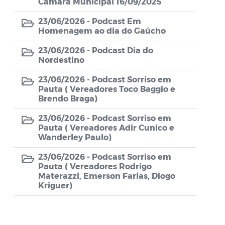
Câmara Municipal 16/09/2025
Relatório de Gestão da Ouvidoria
23/06/2026 -
Podcast Em
Homenagem ao dia do Gaúcho
Documentos e Modelos
23/06/2026 -
Podcast Dia do
Nordestino
Verba Indenizatória
23/06/2026 -
Podcast Sorriso em
Abaixo Assinado
Pauta ( Vereadores Toco Baggio e
Brendo Braga)
Avisos de Dispensa de Licitação
23/06/2026 -
Podcast Sorriso em
Pauta ( Vereadores Adir Cunico e
Planejamento Orçamentário
Wanderley Paulo)
23/06/2026 -
Podcast Sorriso em
Serviços de Publicidade
Pauta ( Vereadores Rodrigo
Materazzi, Emerson Farias, Diogo
Prestação de Contas - LRF (RREO e
Kriguer)
RGF)
Balancetes Mensais