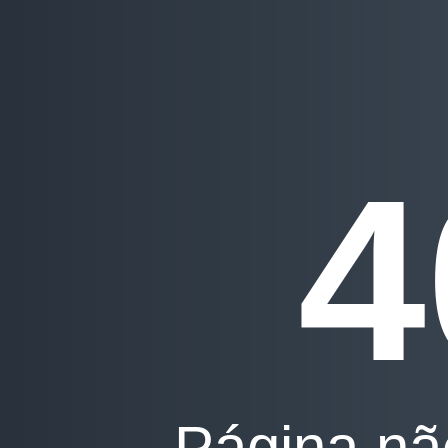
4
Página nã