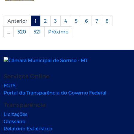
Anterior
1
2
3
4
5
6
7
8
...
520
521
Próximo
Serviços Online
FGTS
Portal da Transparência do Governo Federal
Transparência
Licitações
Glossário
Relatório Estatístico