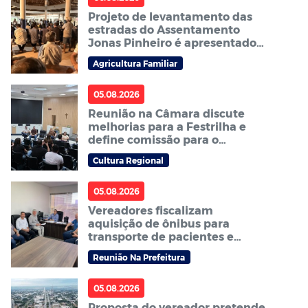
Projeto de levantamento das
estradas do Assentamento
Jonas Pinheiro é apresentado à
comunidade em reunião
Agricultura Familiar
05.08.2026
Reunião na Câmara discute
melhorias para a Festrilha e
define comissão para o
próximo ano
Cultura Regional
05.08.2026
Vereadores fiscalizam
aquisição de ônibus para
transporte de pacientes e
cobram agilidade no processo
Reunião Na Prefeitura
05.08.2026
Proposta do vereador pretende