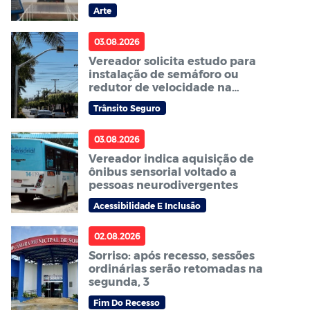
de Sorriso – ACAS
Arte
03.08.2026
Vereador solicita estudo para
instalação de semáforo ou
redutor de velocidade na
avenida Curitiba no bairro
Trânsito Seguro
Centro Sul
03.08.2026
Vereador indica aquisição de
ônibus sensorial voltado a
pessoas neurodivergentes
Acessibilidade E Inclusão
02.08.2026
Sorriso: após recesso, sessões
ordinárias serão retomadas na
segunda, 3
Fim Do Recesso