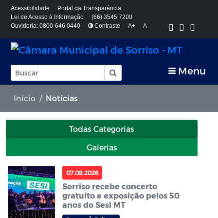
Acessibilidade
Portal da Transparência
Lei de Acesso à Informação
(66) 3545 7200
Ouvidoria: 0800-646 0440
Contraste
A+
A-
Menu
Início
Notícias
Todas Categorias
Galerias
07.08.2026
Sorriso recebe concerto
gratuito e exposição pelos 50
anos do Sesi MT