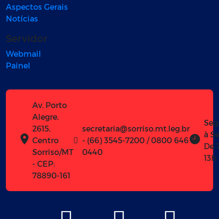
Aspectos Gerais
Notícias
Servidor
Webmail
Painel
Av. Porto
Alegre,
Seg
2615,
secretaria@sorriso.mt.leg.br
à Se
Centro
- (66) 3545-7200 / 0800 646
De 
Sorriso/MT
0440
13h
- CEP:
78890-161