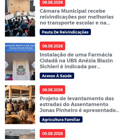
06.08.2026
Câmara Municipal recebe
reivindicações por melhorias
no transporte escolar e na
carga horária dos ACS e ACE
Pauta De Reivindicações
06.08.2026
Instalação de uma Farmácia
Cidadã na UBS Anézia Biazin
Sichieri é indicada por
vereador
Acesso À Saúde
06.08.2026
Projeto de levantamento das
estradas do Assentamento
Jonas Pinheiro é apresentado à
comunidade em reunião
Agricultura Familiar
05.08.2026