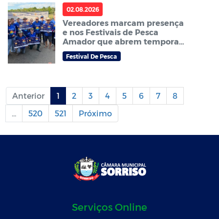
02.08.2026
Vereadores marcam presença
e nos Festivais de Pesca
Amador que abrem temporada
do tradicional Festival de
Festival De Pesca
pesca Zé Aragão em Sorriso
Anterior
1
2
3
4
5
6
7
8
...
520
521
Próximo
Serviços Online