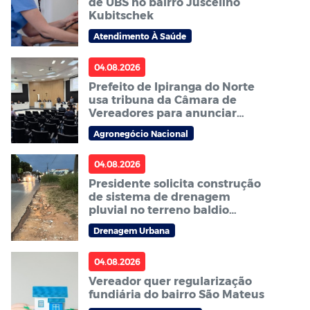
de UBS no bairro Juscelino
Kubitschek
Atendimento À Saúde
04.08.2026
Prefeito de Ipiranga do Norte
usa tribuna da Câmara de
Vereadores para anunciar
Abertura Nacional do Plantio
Agronegócio Nacional
da Soja 2026/27
04.08.2026
Presidente solicita construção
de sistema de drenagem
pluvial no terreno baldio
localizado ao lado da
Drenagem Urbana
Faculdade Fasipe
04.08.2026
Vereador quer regularização
fundiária do bairro São Mateus